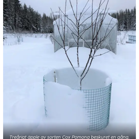
Treårigt äpple av sorten Cox Pomona beskuret en gång.