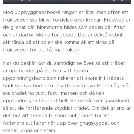
Med uppbyggnadsbeskärningen strävar man efter att
fruktveden ska bli väl fördelad över kronan. Fruktved är
de grenar där blommorna bildas som sedan bär frukt
och är därför viktiga för trädet. Det är också viktigt
att tänka på att solen ska komma åt att skina på
fruktveden för att få fina frukter.
När du beskär kan du samtidigt se över så att trädet
är uppbundet på ett bra sätt. Gamla
uppbindningsband som riskerar att skära in i trädets
bark ska tas bort och ersättas med nya. Efter några år
ska trädet ha vuxit fast i marken och då kan
uppbindningen tas bort helt. Se också över gnagskydd
så att de fortfarande skyddar trädet. Om det är snö är
det bra att trampa till snön runt trädet för att
förhindra att harar når upp över gnagskyddet och
skadar krona och stam.