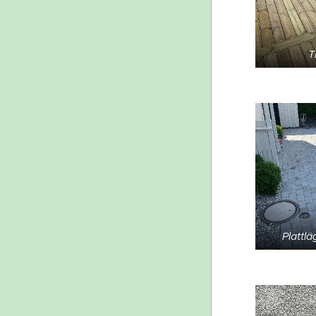
T
Plattl