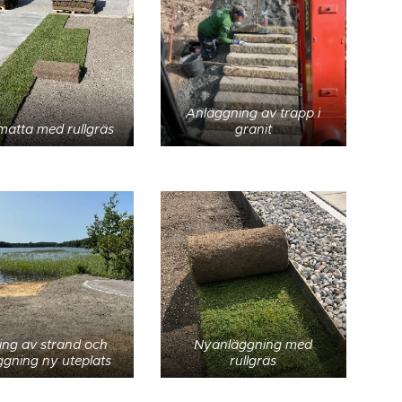
Anläggning av trapp i
matta med rullgräs
granit
ing av strand och
Nyanläggning med
ggning ny uteplats
rullgräs