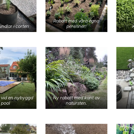
Rabatt med våra egna
undlar i corten
perenner!
 vid en nybyggd
Ny rabatt med kant av
pool
natursten.