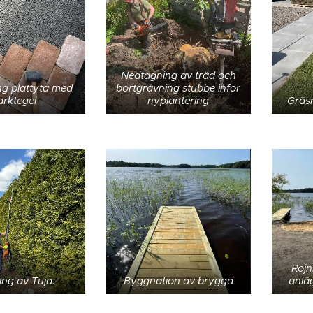
Nedtagning av träd och
g plattyta med
bortgrävning stubbe inför
rktegel
nyplantering
Gräs
Röjn
ing av Tuja.
Byggnation av brygga
anlä