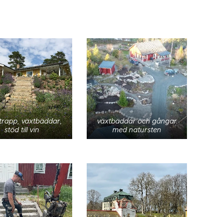
trapp, växtbäddar,
växtbäddar och gångar
stöd till vin
med natursten