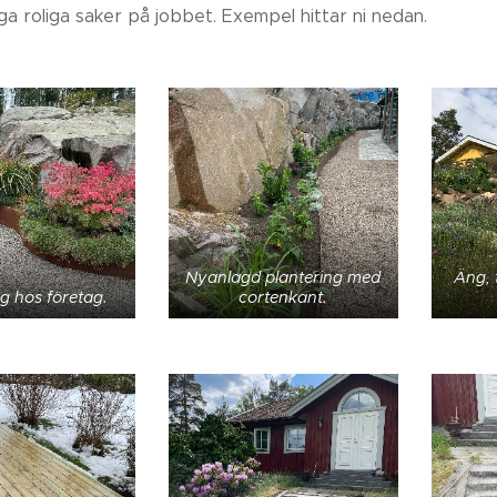
a roliga saker på jobbet. Exempel hittar ni nedan.
Nyanlagd plantering med
Äng, 
ng hos företag.
cortenkant.