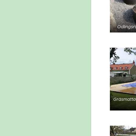
Odlingsr
Gräsmatta