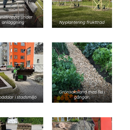
nittrappa under
anläggning
Nyplantering fruktträd
Grönsaksland med flis i
äddar i stadsmiljö
gångar.