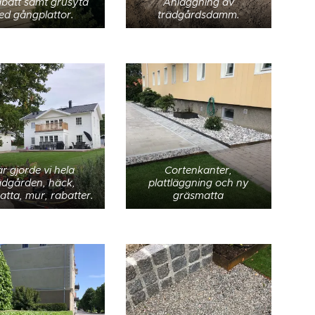
abatt samt grusyta
Anläggning av
d gångplattor.
trädgårdsdamm.
r gjorde vi hela
Cortenkanter,
ädgården, häck,
plattläggning och ny
tta, mur, rabatter.
gräsmatta