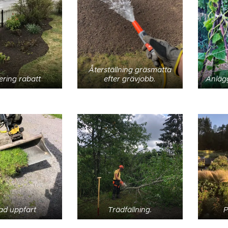
Återställning gräsmatta
ring rabatt
efter grävjobb.
Anläg
ad uppfart
Trädfällning.
P