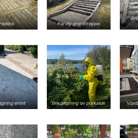
Gra
rädäck
Färdig granittrappa
äggning entré
Bekämpning av parkslide
Växtb