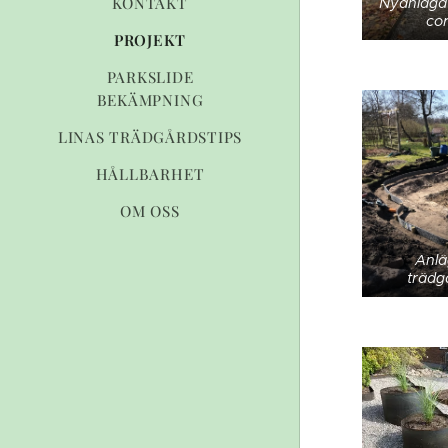
KONTAKT
Nyanlagd
cor
PROJEKT
PARKSLIDE
BEKÄMPNING
LINAS TRÄDGÅRDSTIPS
HÅLLBARHET
OM OSS
Anlä
träd