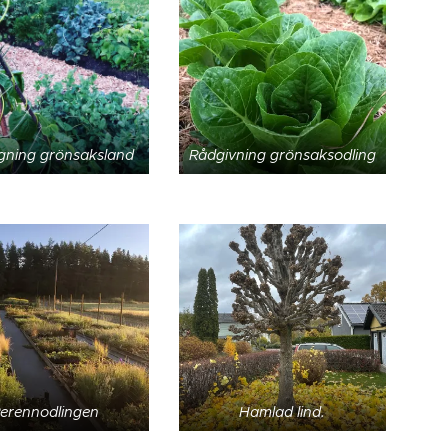
gning grönsaksland
Rådgivning grönsaksodling
erennodlingen
Hamlad lind.