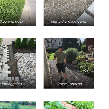
Klippning häck
Mur vid grusad gång
Plattläggning
Skötseluppdrag