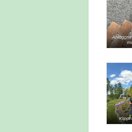
Anläggnin
ma
Klippn