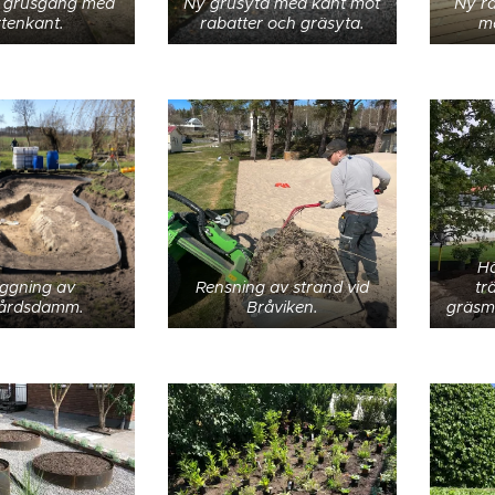
 grusgång med
Ny grusyta med kant mot
Ny r
tenkant.
rabatter och gräsyta.
me
Hä
ggning av
Rensning av strand vid
tr
gårdsdamm.
Bråviken.
gräsma