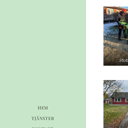
Stub
HEM
TJÄNSTER