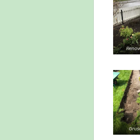
Renove
Grus