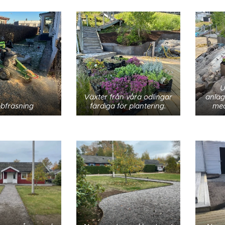
U
Växter från våra odlingar
anläg
bfräsning
färdiga för plantering.
med