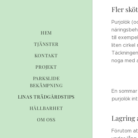
Fler sköt
Purjolök (o
näringsbeh
HEM
till exempe
TJÄNSTER
liten cirkel
Täckningen
KONTAKT
noga med a
PROJEKT
PARKSLIDE
BEKÄMPNING
En sommar 
LINAS TRÄDGÅRDSTIPS
purjolök in
HÅLLBARHET
Lagring 
OM OSS
Förutom att