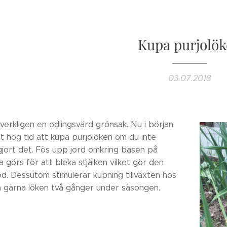
Kupa purjolö
03.07.2018
 verkligen en odlingsvärd grönsak. Nu i början
det hög tid att kupa purjolöken om du inte
gjort det. Fös upp jord omkring basen på
a görs för att bleka stjälken vilket gör den
od. Dessutom stimulerar kupning tillväxten hos
a gärna löken två gånger under säsongen.