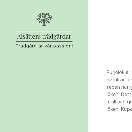
Alsätters trädgårdar
Trädgård är vår passion!
Purjolök är
av juli är 
redan har 
löken. Dett
mjäll och g
löken. Kup