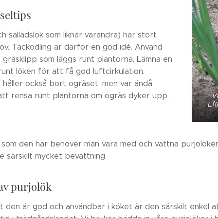
seltips
ch salladslök som liknar varandra) har stort
ov. Täckodling är därför en god idé. Använd
l gräsklipp som läggs runt plantorna. Lämna en
 runt löken för att få god luftcirkulation.
 håller också bort ogräset, men var ändå
tt rensa runt plantorna om ogräs dyker upp.
V
Eft
som den här behöver man vara med och vattna purjolöken e
te särskilt mycket bevattning.
av purjolök
 den är god och användbar i köket är den särskilt enkel att