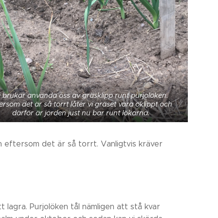
i brukar använda oss av gräsklipp runt purjolöken.
ersom det är så torrt låter vi gräset vara oklippt och
därför är jorden just nu bar runt lökarna.
ftersom det är så torrt. Vanligtvis kräver
 lagra. Purjolöken tål nämligen att stå kvar