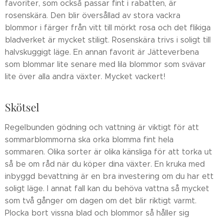
favoriter, som också passar fint i rabatten, är
rosenskära. Den blir översållad av stora vackra
blommor i färger från vitt till mörkt rosa och det flikiga
bladverket är mycket stiligt. Rosenskära trivs i soligt till
halvskuggigt läge. En annan favorit är Jätteverbena
som blommar lite senare med lila blommor som svävar
lite över alla andra växter. Mycket vackert!
Skötsel
Regelbunden gödning och vattning är viktigt för att
sommarblommorna ska orka blomma fint hela
sommaren. Olika sorter är olika känsliga för att torka ut
så be om råd när du köper dina växter. En kruka med
inbyggd bevattning är en bra investering om du har ett
soligt läge. I annat fall kan du behöva vattna så mycket
som två gånger om dagen om det blir riktigt varmt.
Plocka bort vissna blad och blommor så håller sig