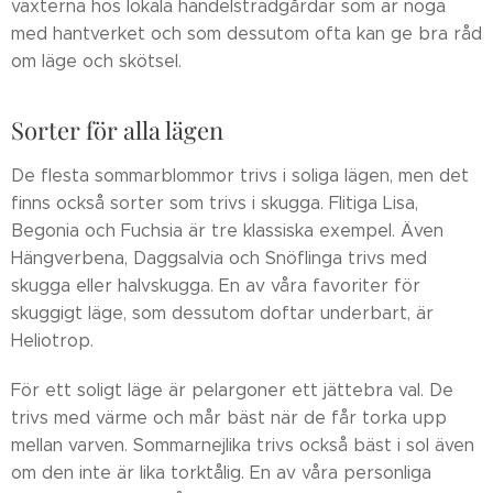
växterna hos lokala handelsträdgårdar som är noga
med hantverket och som dessutom ofta kan ge bra råd
om läge och skötsel.
Sorter för alla lägen
De flesta sommarblommor trivs i soliga lägen, men det
finns också sorter som trivs i skugga. Flitiga Lisa,
Begonia och Fuchsia är tre klassiska exempel. Även
Hängverbena, Daggsalvia och Snöflinga trivs med
skugga eller halvskugga. En av våra favoriter för
skuggigt läge, som dessutom doftar underbart, är
Heliotrop.
För ett soligt läge är pelargoner ett jättebra val. De
trivs med värme och mår bäst när de får torka upp
mellan varven. Sommarnejlika trivs också bäst i sol även
om den inte är lika torktålig. En av våra personliga