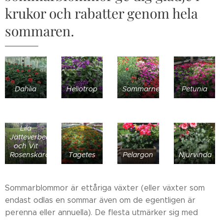
krukor och rabatter genom hela
sommaren.
Dahlia
Heliotrop
Sommarnejlika
Petunia
Lila
Jätteverbena
och Vit
Rosenskära
Tagetes
Pelargon
Njurvinda
Sommarblommor är ettåriga växter (eller växter som
endast odlas en sommar även om de egentligen är
perenna eller annuella). De flesta utmärker sig med